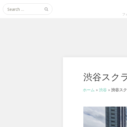
Search
for:
フ
渋谷スクラ
ホーム
»
渋谷
»
渋谷スク