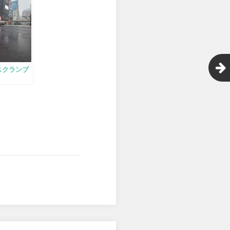
スクランブ
目