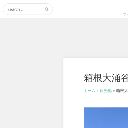
Search
for:
フ
箱根大涌谷
ホーム
»
観光地
»
箱根大