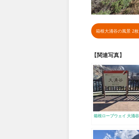
箱根大涌谷の風景 2枚目
【関連写真】
箱根ロープウェイ 大涌谷