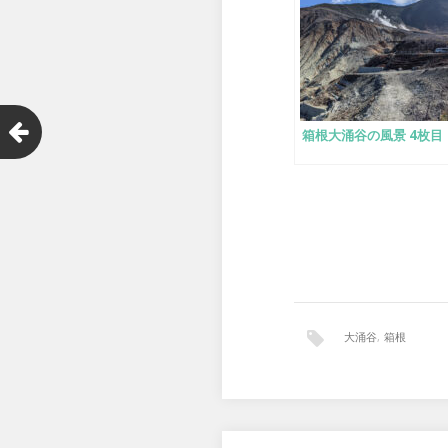
箱根大涌谷の風景 4枚目
大涌谷
,
箱根